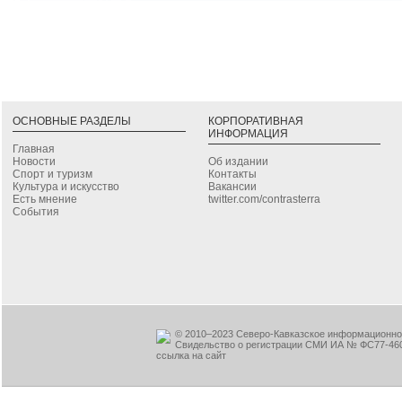
ОСНОВНЫЕ РАЗДЕЛЫ
КОРПОРАТИВНАЯ
ИНФОРМАЦИЯ
Главная
Новости
Об издании
Спорт и туризм
Контакты
Культура и искусство
Вакансии
Есть мнение
twitter.com/contrasterra
События
© 2010–2023 Северо-Кавказское информационное
Свидельство о регистрации СМИ ИА № ФС77-460
ссылка на сайт