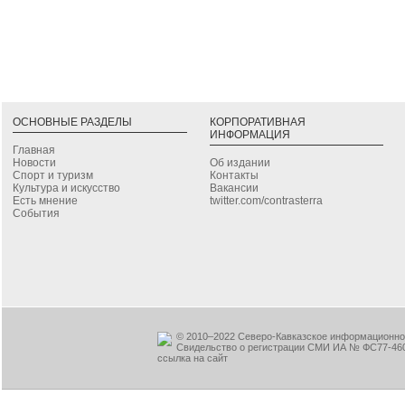
ОСНОВНЫЕ РАЗДЕЛЫ
КОРПОРАТИВНАЯ
ИНФОРМАЦИЯ
Главная
Новости
Об издании
Спорт и туризм
Контакты
Культура и искусство
Вакансии
Есть мнение
twitter.com/contrasterra
События
© 2010–2022 Северо-Кавказское информационное
Свидельство о регистрации СМИ ИА № ФС77-460
ссылка на сайт