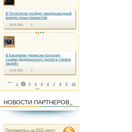
В Пятигорске пройдет международный
конкурс юных пианистов
26.05.2021
0
В Карачаево-Черкесии проходят
съемки федерального проекта «Земля
людей»
20.05.2021
0
1
2
3
4
5
6
7
8
9
10
НОВОСТИ ПАРТНЕРОВ
Подпишитесь на RSS ленту