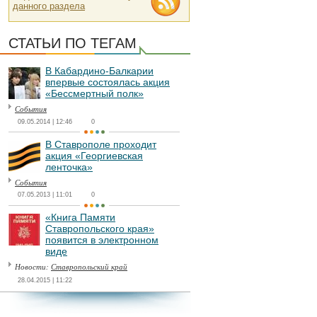
данного раздела
СТАТЬИ ПО ТЕГАМ
В Кабардино-Балкарии
впервые состоялась акция
«Бессмертный полк»
События
09.05.2014 | 12:46
0
В Ставрополе проходит
акция «Георгиевская
ленточка»
События
07.05.2013 | 11:01
0
«Книга Памяти
Ставропольского края»
появится в электронном
виде
Новости:
Ставропольский край
28.04.2015 | 11:22