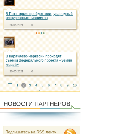
В Пятигорске пройдет международный
конкурс юных пианистов
26.05.2021
0
В Карачаево-Черкесии проходят
съемки федерального проекта «Земля
людей»
20.05.2021
0
1
2
3
4
5
6
7
8
9
10
НОВОСТИ ПАРТНЕРОВ
Подпишитесь на RSS ленту